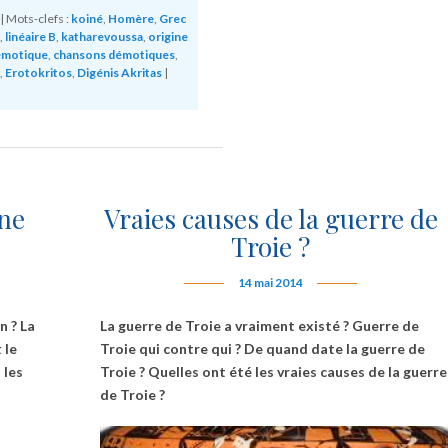
|
Mots-clefs :
koiné
,
Homère
,
Grec
,
linéaire B
,
katharevoussa
,
origine
émotique
,
chansons démotiques
,
,
Erotokritos
,
Digénis Akritas
|
une
Vraies causes de la guerre de
Troie ?
14 mai 2014
n ? La
La guerre de Troie a vraiment existé ? Guerre de
 le
Troie qui contre qui ? De quand date la guerre de
 les
Troie ? Quelles ont été les vraies causes de la guerre
de Troie ?