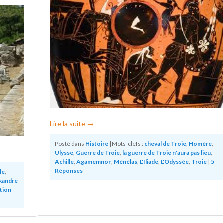
Lire la suite
→
Posté dans
Histoire
|
Mots-clefs :
cheval de Troie
,
Homère
,
Ulysse
,
Guerre de Troie
,
la guerre de Troie n'aura pas lieu
,
Achille
,
Agamemnon
,
Ménélas
,
L'Iliade
,
L'Odyssée
,
Troie
|
5
Réponses
le
,
xandre
ation