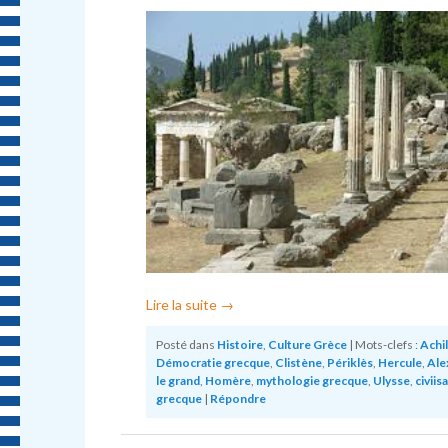
Lire la suite
→
Posté dans
Histoire
,
Culture Grèce
|
Mots-clefs :
Achil
Démocratie grecque
,
Clistène
,
Périklès
,
Hercule
,
Ale
le grand
,
Homère
,
mythologie grecque
,
Ulysse
,
civiis
grecque
|
Répondre