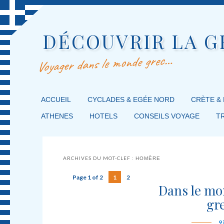
DÉCOUVRIR LA G
Voyager dans le monde grec…
MENU PRINCIPAL
ACCUEIL
MASQUER LA NAVIGATION PRINCIPALE
MASQUER LA NAVIGATION SECONDAIRE
CYCLADES & EGÉE NORD
CRÈTE &
ATHENES
HOTELS
CONSEILS VOYAGE
T
ARCHIVES DU MOT-CLEF :
HOMÈRE
Page 1 of 2
1
2
Dans le mo
gr
9 