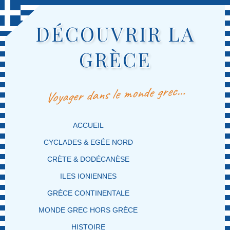
DÉCOUVRIR LA
GRÈCE
Voyager dans le monde grec…
MENU PRINCIPAL
MASQUER LA NAVIGATION PRINCIPALE
MASQUER LA NAVIGATION SECONDAIRE
ACCUEIL
CYCLADES & EGÉE NORD
CRÈTE & DODÉCANÈSE
ILES IONIENNES
GRÈCE CONTINENTALE
MONDE GREC HORS GRÈCE
HISTOIRE