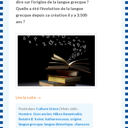
dire sur l’origine de la langue grecque ?
Quelle a été l’évolution de la langue
grecque depuis sa création il y a 3.500
ans ?
Lire la suite
→
Posté dans
Culture Grèce
|
Mots-clefs :
Homère
,
Grec ancien
,
Nikos Kazantzakis
,
linéaire B
,
koiné
,
katharevoussa
,
origine
langue grecque
,
langue démotique
,
chansons