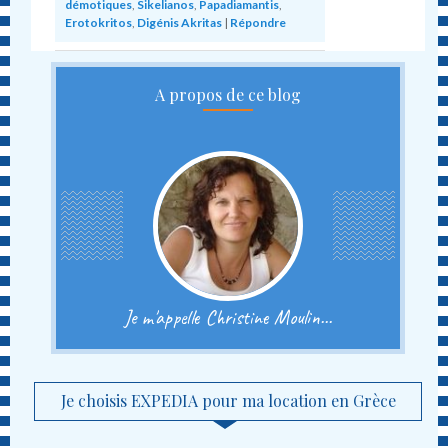
démotiques
,
Sikelianos
,
Papadiamantis
,
Erotokritos
,
Digénis Akritas
|
Répondre
A propos de ce blog
Je m'appelle Christine Moulin...
Je choisis EXPEDIA pour ma location en Grèce