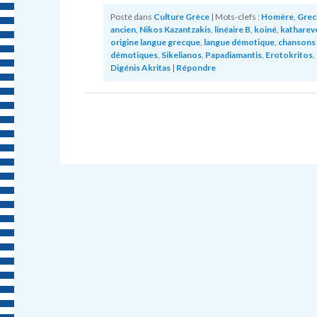
Posté dans
Culture Grèce
|
Mots-clefs :
Homère
,
Grec
ancien
,
Nikos Kazantzakis
,
linéaire B
,
koiné
,
katharev
origine langue grecque
,
langue démotique
,
chansons
démotiques
,
Sikelianos
,
Papadiamantis
,
Erotokritos
,
Digénis Akritas
|
Répondre