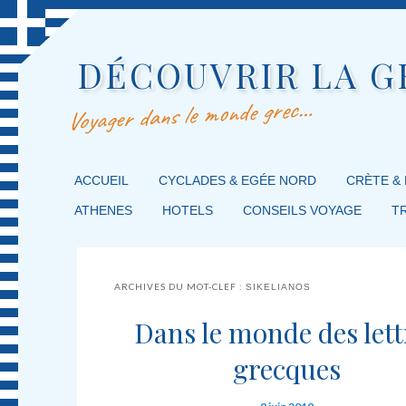
DÉCOUVRIR LA G
Voyager dans le monde grec…
MENU PRINCIPAL
ACCUEIL
MASQUER LA NAVIGATION PRINCIPALE
MASQUER LA NAVIGATION SECONDAIRE
CYCLADES & EGÉE NORD
CRÈTE &
ATHENES
HOTELS
CONSEILS VOYAGE
T
ARCHIVES DU MOT-CLEF :
SIKELIANOS
Dans le monde des lett
grecques