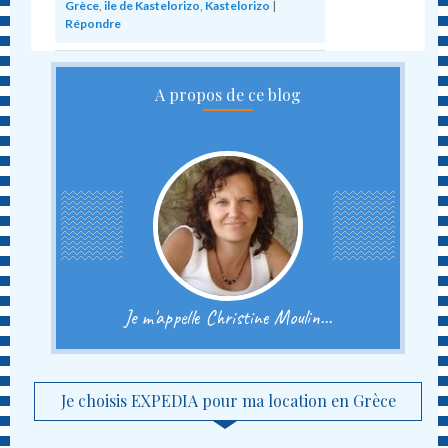
Grèce
,
ile de Kastelorizo
,
Kastelorizo
|
Répondre
A propos de ce blog
Je m'appelle Christine Moulin...
Je choisis EXPEDIA pour ma location en Grèce