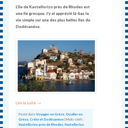
L’île de Kastellorizo près de Rhodes est
une île grecque.
J’y ai apprécié là-bas la
vie simple sur une des plus belles îles du
Dodécanèse.
Lire la suite
→
Posté dans
Voyager en Grèce
,
Ou aller en
Grèce
,
Crète et Dodécanèse
|
Mots-clefs :
Kastellorizo près de Rhodes
,
Kastellorizo