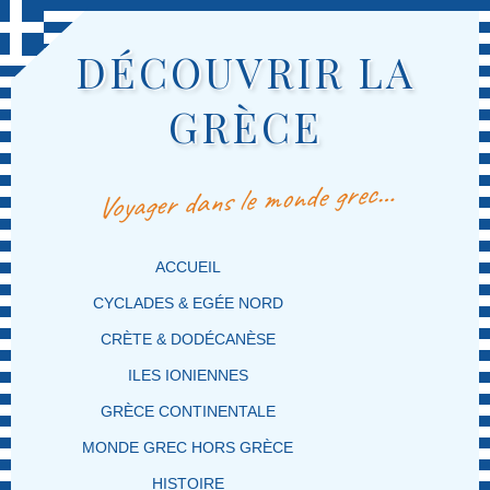
DÉCOUVRIR LA
GRÈCE
Voyager dans le monde grec…
MENU PRINCIPAL
MASQUER LA NAVIGATION PRINCIPALE
MASQUER LA NAVIGATION SECONDAIRE
ACCUEIL
CYCLADES & EGÉE NORD
CRÈTE & DODÉCANÈSE
ILES IONIENNES
GRÈCE CONTINENTALE
MONDE GREC HORS GRÈCE
HISTOIRE