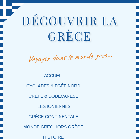
DÉCOUVRIR LA
GRÈCE
Voyager dans le monde grec…
MENU PRINCIPAL
MASQUER LA NAVIGATION PRINCIPALE
MASQUER LA NAVIGATION SECONDAIRE
ACCUEIL
CYCLADES & EGÉE NORD
CRÈTE & DODÉCANÈSE
ILES IONIENNES
GRÈCE CONTINENTALE
MONDE GREC HORS GRÈCE
HISTOIRE