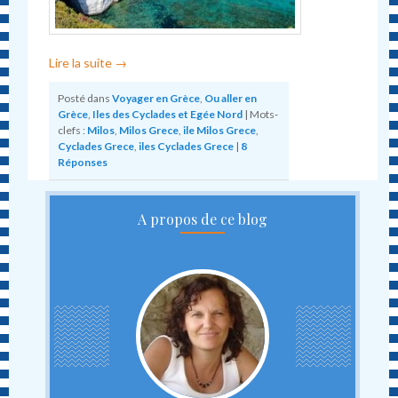
Lire la suite
→
Posté dans
Voyager en Grèce
,
Ou aller en
Grèce
,
Iles des Cyclades et Egée Nord
|
Mots-
clefs :
Milos
,
Milos Grece
,
ile Milos Grece
,
Cyclades Grece
,
iles Cyclades Grece
|
8
Réponses
A propos de ce blog