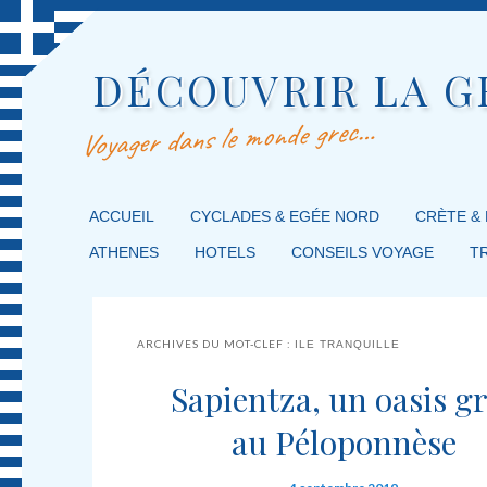
DÉCOUVRIR LA G
Voyager dans le monde grec…
MENU PRINCIPAL
ACCUEIL
MASQUER LA NAVIGATION PRINCIPALE
MASQUER LA NAVIGATION SECONDAIRE
CYCLADES & EGÉE NORD
CRÈTE &
ATHENES
HOTELS
CONSEILS VOYAGE
T
ARCHIVES DU MOT-CLEF :
ILE TRANQUILLE
Sapientza, un oasis g
au Péloponnèse