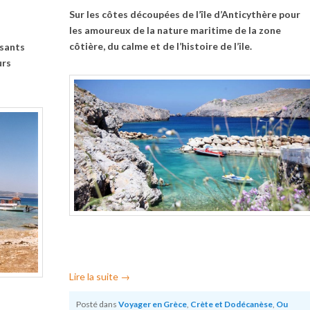
Sur les côtes découpées de l’île d’Anticythère pour
les amoureux de la nature maritime de la zone
côtière, du calme et de l’histoire de l’ile.
rsants
urs
Lire la suite
→
Posté dans
Voyager en Grèce
,
Crète et Dodécanèse
,
Ou