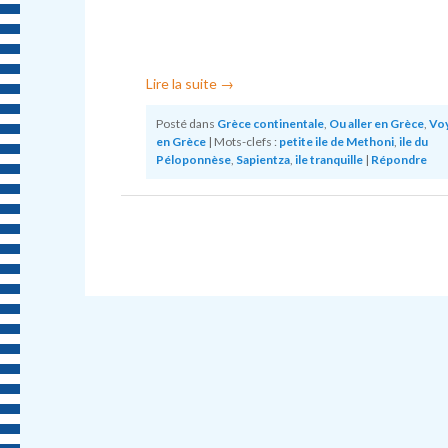
Lire la suite
→
Posté dans
Grèce continentale
,
Ou aller en Grèce
,
Vo
en Grèce
|
Mots-clefs :
petite ile de Methoni
,
ile du
Péloponnèse
,
Sapientza
,
ile tranquille
|
Répondre