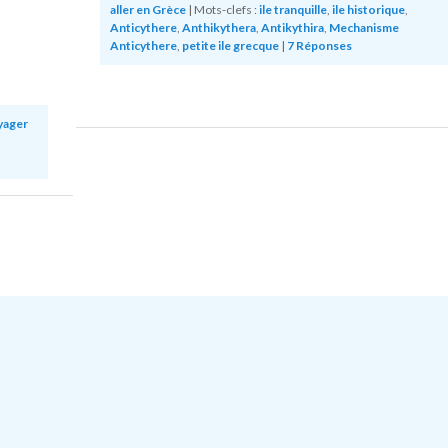
aller en Grèce
|
Mots-clefs :
ile tranquille
,
ile historique
,
Anticythere
,
Anthikythera
,
Antikythira
,
Mechanisme
Anticythere
,
petite ile grecque
|
7
Réponses
yager