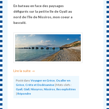
En bateau en face des paysages
défigurés sur la petite île de Gyali au
nord de l’île de Nissiros, mon coeur a
basculé.
Lire la suite
→
Posté dans
Voyager en Grèce
,
Ou aller en
Grèce
,
Crète et Dodécanèse
|
Mots-clefs :
Gyali
,
Giali
,
Nissyros
,
Nissiros
,
îles exploitées
|
Répondre