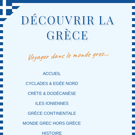
DÉCOUVRIR LA
GRÈCE
Voyager dans le monde grec…
MENU PRINCIPAL
MASQUER LA NAVIGATION PRINCIPALE
MASQUER LA NAVIGATION SECONDAIRE
ACCUEIL
CYCLADES & EGÉE NORD
CRÈTE & DODÉCANÈSE
ILES IONIENNES
GRÈCE CONTINENTALE
MONDE GREC HORS GRÈCE
HISTOIRE