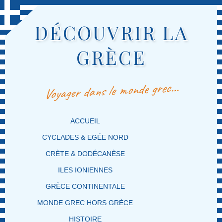
DÉCOUVRIR LA
GRÈCE
Voyager dans le monde grec…
MENU PRINCIPAL
MASQUER LA NAVIGATION PRINCIPALE
MASQUER LA NAVIGATION SECONDAIRE
ACCUEIL
CYCLADES & EGÉE NORD
CRÈTE & DODÉCANÈSE
ILES IONIENNES
GRÈCE CONTINENTALE
MONDE GREC HORS GRÈCE
HISTOIRE