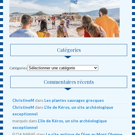
Catégories
Catégories
Commentaires récents
ChristineM
dans
Les plantes sauvages grecques
ChristineM
dans
L’ile de Kéros, un site archéologique
exceptionnel
marqués
dans
L’ile de Kéros, un site archéologique
exceptionnel
ELDA NARAF
dans
Le site antique de Dion au Mont Olympe