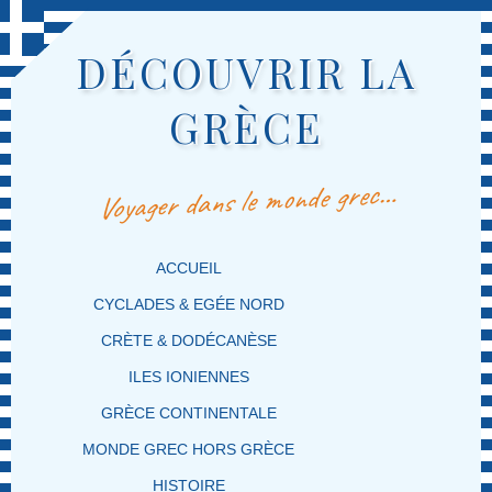
DÉCOUVRIR LA
GRÈCE
Voyager dans le monde grec…
MENU PRINCIPAL
MASQUER LA NAVIGATION PRINCIPALE
MASQUER LA NAVIGATION SECONDAIRE
ACCUEIL
CYCLADES & EGÉE NORD
CRÈTE & DODÉCANÈSE
ILES IONIENNES
GRÈCE CONTINENTALE
MONDE GREC HORS GRÈCE
HISTOIRE