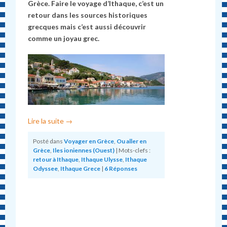
Grèce. Faire le voyage d’Ithaque, c’est un
retour dans les sources historiques
grecques mais c’est aussi découvrir
comme un joyau grec.
Lire la suite
→
Posté dans
Voyager en Grèce
,
Ou aller en
Grèce
,
Iles ioniennes (Ouest)
|
Mots-clefs :
retour à Ithaque
,
Ithaque Ulysse
,
Ithaque
Odyssee
,
Ithaque Grece
|
6
Réponses