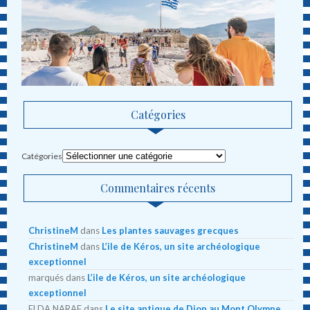
Catégories
Catégories
Commentaires récents
ChristineM
dans
Les plantes sauvages grecques
ChristineM
dans
L’ile de Kéros, un site archéologique
exceptionnel
marqués
dans
L’ile de Kéros, un site archéologique
exceptionnel
ELDA NARAF
dans
Le site antique de Dion au Mont Olympe