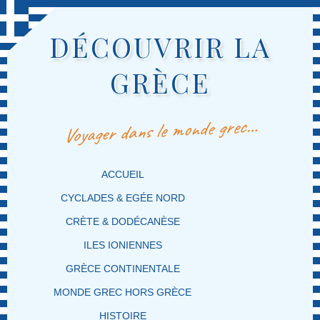
DÉCOUVRIR LA
GRÈCE
Voyager dans le monde grec…
MENU PRINCIPAL
MASQUER LA NAVIGATION PRINCIPALE
MASQUER LA NAVIGATION SECONDAIRE
ACCUEIL
CYCLADES & EGÉE NORD
CRÈTE & DODÉCANÈSE
ILES IONIENNES
GRÈCE CONTINENTALE
MONDE GREC HORS GRÈCE
HISTOIRE