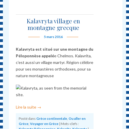
Kalavryta village en
montagne grecque
5 mars 2016
Kalavryta est situé sur une montagne du
Péloponnèse appel
é
e Chelmos. Kalavrita,
c’est aussi un village martyr. Région célèbre
pour ses monastères orthodoxes, pour sa
nature montagneuse
Lire la suite
→
Posté dans
Grèce continentale
,
Ou aller en
Grèce
,
Voyager en Grèce
|
Mots-clefs :
Kalavryta Péloponnèse
,
Kalavrita
,
Kalavryta
|