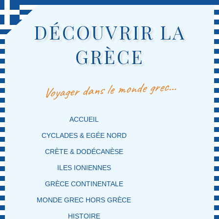
DÉCOUVRIR LA
GRÈCE
Voyager dans le monde grec…
MENU PRINCIPAL
MASQUER LA NAVIGATION PRINCIPALE
MASQUER LA NAVIGATION SECONDAIRE
ACCUEIL
CYCLADES & EGÉE NORD
CRÈTE & DODÉCANÈSE
ILES IONIENNES
GRÈCE CONTINENTALE
MONDE GREC HORS GRÈCE
HISTOIRE