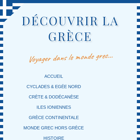
DÉCOUVRIR LA
GRÈCE
Voyager dans le monde grec…
MENU PRINCIPAL
MASQUER LA NAVIGATION PRINCIPALE
MASQUER LA NAVIGATION SECONDAIRE
ACCUEIL
CYCLADES & EGÉE NORD
CRÈTE & DODÉCANÈSE
ILES IONIENNES
GRÈCE CONTINENTALE
MONDE GREC HORS GRÈCE
HISTOIRE