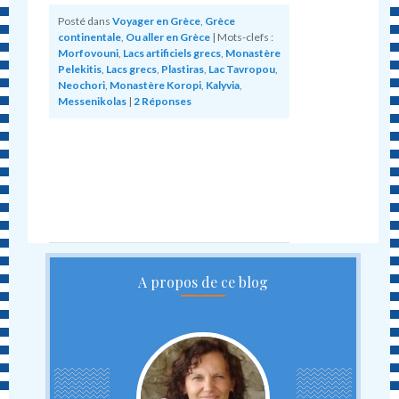
Posté dans
Voyager en Grèce
,
Grèce
continentale
,
Ou aller en Grèce
|
Mots-clefs :
Morfovouni
,
Lacs artificiels grecs
,
Monastère
Pelekitis
,
Lacs grecs
,
Plastiras
,
Lac Tavropou
,
Neochori
,
Monastère Koropi
,
Kalyvia
,
Messenikolas
|
2
Réponses
A propos de ce blog