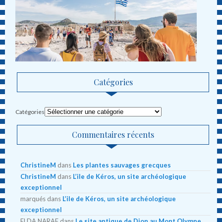
Catégories
Catégories
Commentaires récents
ChristineM
dans
Les plantes sauvages grecques
ChristineM
dans
L’ile de Kéros, un site archéologique
exceptionnel
marqués
dans
L’ile de Kéros, un site archéologique
exceptionnel
ELDA NARAF
dans
Le site antique de Dion au Mont Olympe