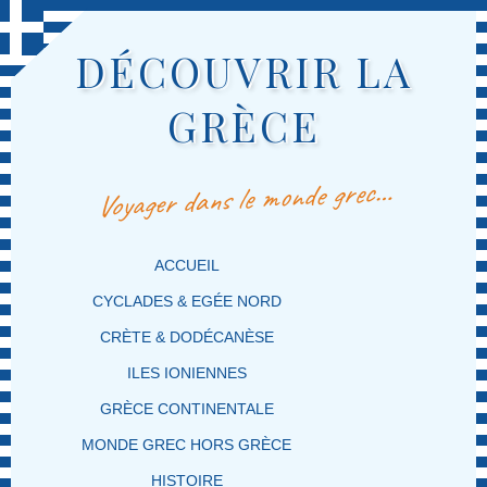
DÉCOUVRIR LA
GRÈCE
Voyager dans le monde grec…
MENU PRINCIPAL
MASQUER LA NAVIGATION PRINCIPALE
MASQUER LA NAVIGATION SECONDAIRE
ACCUEIL
CYCLADES & EGÉE NORD
CRÈTE & DODÉCANÈSE
ILES IONIENNES
GRÈCE CONTINENTALE
MONDE GREC HORS GRÈCE
HISTOIRE