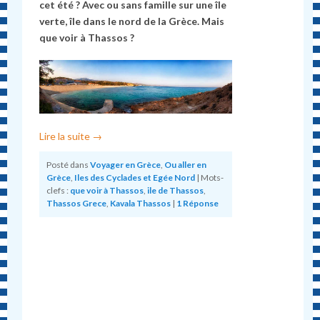
cet été ? Avec ou sans famille sur une île
verte, île dans le nord de la Grèce. Mais
que voir à Thassos ?
Lire la suite
→
Posté dans
Voyager en Grèce
,
Ou aller en
Grèce
,
Iles des Cyclades et Egée Nord
|
Mots-
clefs :
que voir à Thassos
,
ile de Thassos
,
Thassos Grece
,
Kavala Thassos
|
1
Réponse