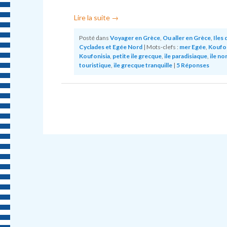
Lire la suite
→
Posté dans
Voyager en Grèce
,
Ou aller en Grèce
,
Iles 
Cyclades et Egée Nord
|
Mots-clefs :
mer Egée
,
Koufon
Koufonisia
,
petite ile grecque
,
ile paradisiaque
,
ile no
touristique
,
ile grecque tranquille
|
5
Réponses