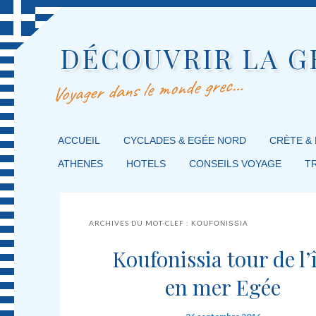
DÉCOUVRIR LA G
Voyager dans le monde grec…
MENU PRINCIPAL
ACCUEIL
MASQUER LA NAVIGATION PRINCIPALE
MASQUER LA NAVIGATION SECONDAIRE
CYCLADES & EGÉE NORD
CRÈTE &
ATHENES
HOTELS
CONSEILS VOYAGE
T
ARCHIVES DU MOT-CLEF :
KOUFONISSIA
Koufonissia tour de l’î
en mer Egée