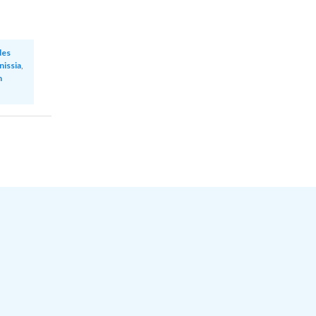
des
issia
,
n