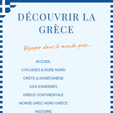
DÉCOUVRIR LA
GRÈCE
Voyager dans le monde grec…
MENU PRINCIPAL
MASQUER LA NAVIGATION PRINCIPALE
MASQUER LA NAVIGATION SECONDAIRE
ACCUEIL
CYCLADES & EGÉE NORD
CRÈTE & DODÉCANÈSE
ILES IONIENNES
GRÈCE CONTINENTALE
MONDE GREC HORS GRÈCE
HISTOIRE