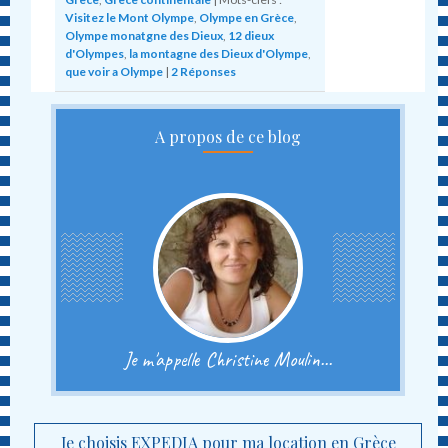
Visitez le Mont Olympe
,
Olympe en Grèce
,
Olympe monatgne des Dieux
,
12 dieux
d'Olympes
,
la montagne des Dieux d'Olympe
,
que voir a Olympe
|
2
Réponses
A propos de ce blog
Je m'appelle Christine Moulin...
Je choisis EXPEDIA pour ma location en Grèce