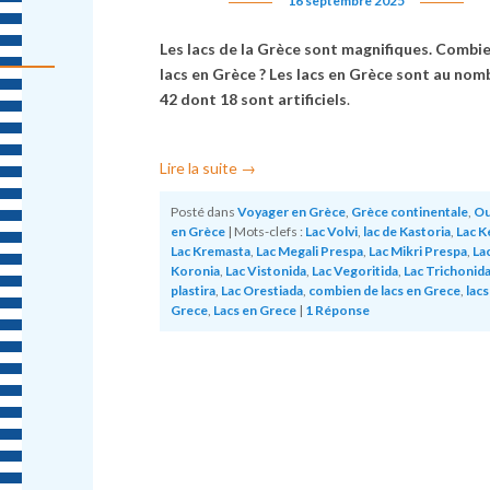
16 septembre 2025
Les lacs de la Grèce sont magnifiques. Combi
lacs en Grèce ? Les lacs en Grèce sont au nom
42 dont 18 sont artificiels
.
Lire la suite
→
Posté dans
Voyager en Grèce
,
Grèce continentale
,
Ou
en Grèce
|
Mots-clefs :
Lac Volvi
,
lac de Kastoria
,
Lac K
Lac Kremasta
,
Lac Megali Prespa
,
Lac Mikri Prespa
,
La
Koronia
,
Lac Vistonida
,
Lac Vegoritida
,
Lac Trichonid
plastira
,
Lac Orestiada
,
combien de lacs en Grece
,
lacs
Grece
,
Lacs en Grece
|
1
Réponse