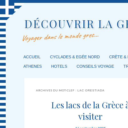
DÉCOUVRIR LA G
Voyager dans le monde grec…
MENU PRINCIPAL
ACCUEIL
MASQUER LA NAVIGATION PRINCIPALE
MASQUER LA NAVIGATION SECONDAIRE
CYCLADES & EGÉE NORD
CRÈTE &
ATHENES
HOTELS
CONSEILS VOYAGE
T
ARCHIVES DU MOT-CLEF :
LAC ORESTIADA
Les lacs de la Grèce 
visiter