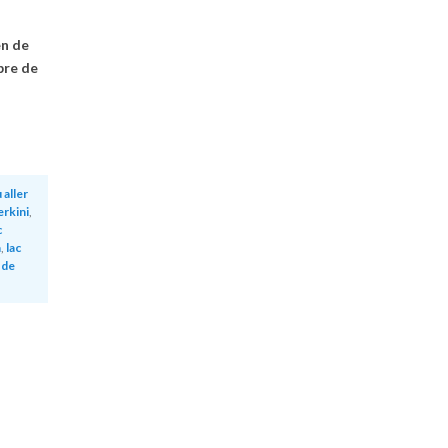
en de
bre de
 aller
erkini
,
c
a
,
lac
 de