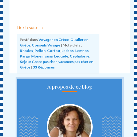
Lire la suite
→
Posté dans
Voyager en Grèce
,
Ou aller en
Grèce
,
Conseils Voyage
|
Mots-clefs :
Rhodes
,
Pelion
,
Corfou
,
Lesbos
,
Lemnos
,
Parga
,
Monemvasia
,
Leucade
,
Cephalonie
,
Sejour Grece pas cher
,
vacances pas cher en
Grèce
|
33
Réponses
A propos de ce blog