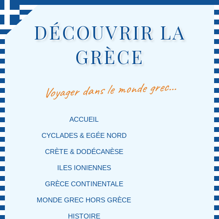
DÉCOUVRIR LA
GRÈCE
Voyager dans le monde grec…
MENU PRINCIPAL
MASQUER LA NAVIGATION PRINCIPALE
MASQUER LA NAVIGATION SECONDAIRE
ACCUEIL
CYCLADES & EGÉE NORD
CRÈTE & DODÉCANÈSE
ILES IONIENNES
GRÈCE CONTINENTALE
MONDE GREC HORS GRÈCE
HISTOIRE