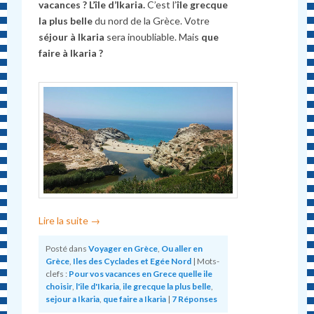
vacances ? L’île d’Ikaria.
C’est l’
île grecque
la plus belle
du nord de la Grèce. Votre
séjour à Ikaria
sera inoubliable. Mais
que
faire à Ikaria ?
Lire la suite
→
Posté dans
Voyager en Grèce
,
Ou aller en
Grèce
,
Iles des Cyclades et Egée Nord
|
Mots-
clefs :
Pour vos vacances en Grece quelle ile
choisir
,
l'ile d'Ikaria
,
ile grecque la plus belle
,
sejour a Ikaria
,
que faire a Ikaria
|
7
Réponses