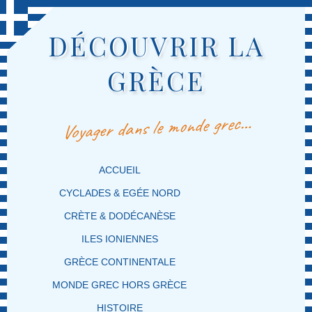
DÉCOUVRIR LA
GRÈCE
Voyager dans le monde grec…
MENU PRINCIPAL
MASQUER LA NAVIGATION PRINCIPALE
MASQUER LA NAVIGATION SECONDAIRE
ACCUEIL
CYCLADES & EGÉE NORD
CRÈTE & DODÉCANÈSE
ILES IONIENNES
GRÈCE CONTINENTALE
MONDE GREC HORS GRÈCE
HISTOIRE