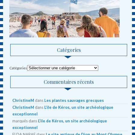
Catégories
Catégories
Commentaires récents
ChristineM
dans
Les plantes sauvages grecques
ChristineM
dans
L’ile de Kéros, un site archéologique
exceptionnel
marqués
dans
L’ile de Kéros, un site archéologique
exceptionnel
ELDA NARAF
dans
Le site antique de Dion au Mont Olympe