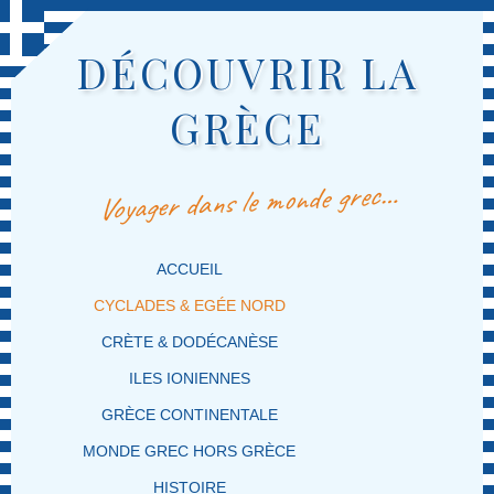
DÉCOUVRIR LA
GRÈCE
Voyager dans le monde grec…
MENU PRINCIPAL
MASQUER LA NAVIGATION PRINCIPALE
MASQUER LA NAVIGATION SECONDAIRE
ACCUEIL
CYCLADES & EGÉE NORD
CRÈTE & DODÉCANÈSE
ILES IONIENNES
GRÈCE CONTINENTALE
MONDE GREC HORS GRÈCE
HISTOIRE