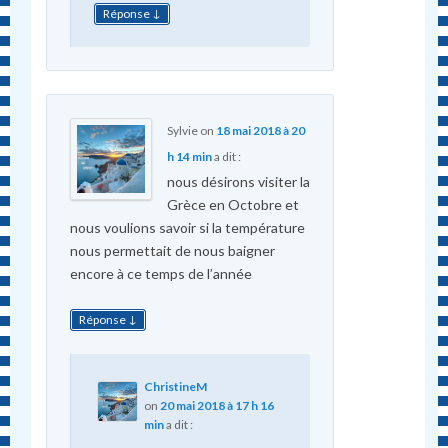
↓
Réponse
Sylvie
on
18 mai 2018 à 20
h 14 min
a dit :
nous désirons visiter la
Grèce en Octobre et
nous voulions savoir si la température
nous permettait de nous baigner
encore à ce temps de l’année
↓
Réponse
ChristineM
on
20 mai 2018 à 17 h 16
min
a dit :