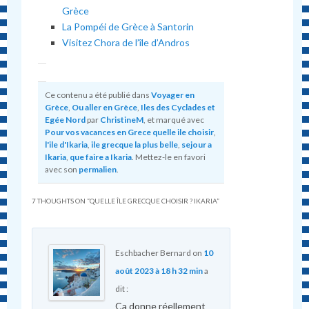
Grèce
La Pompéi de Grèce à Santorin
Visitez Chora de l’île d’Andros
Ce contenu a été publié dans
Voyager en
Grèce
,
Ou aller en Grèce
,
Iles des Cyclades et
Egée Nord
par
ChristineM
, et marqué avec
Pour vos vacances en Grece quelle ile choisir
,
l'ile d'Ikaria
,
ile grecque la plus belle
,
sejour a
Ikaria
,
que faire a Ikaria
. Mettez-le en favori
avec son
permalien
.
7 THOUGHTS ON “
QUELLE ÎLE GRECQUE CHOISIR ? IKARIA
”
Eschbacher Bernard
on
10
août 2023 à 18 h 32 min
a
dit :
Ça donne réellement