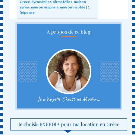
Grece
,
Syrma Milos
,
Sirma Milos
,
maison
syrma
,
maison originale
,
maison insolite
|
1
Réponse
A propos de ce blog
Je m'appelle Christine Moulin...
Je choisis EXPEDIA pour ma location en Grèce