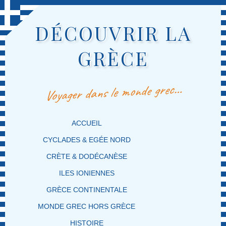
DÉCOUVRIR LA
GRÈCE
Voyager dans le monde grec…
MENU PRINCIPAL
MASQUER LA NAVIGATION PRINCIPALE
MASQUER LA NAVIGATION SECONDAIRE
ACCUEIL
CYCLADES & EGÉE NORD
CRÈTE & DODÉCANÈSE
ILES IONIENNES
GRÈCE CONTINENTALE
MONDE GREC HORS GRÈCE
HISTOIRE