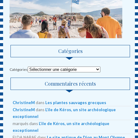
Catégories
Catégories
Commentaires récents
ChristineM
dans
Les plantes sauvages grecques
ChristineM
dans
L’ile de Kéros, un site archéologique
exceptionnel
marqués
dans
L’ile de Kéros, un site archéologique
exceptionnel
ELDA NARAF
dans
Le site antique de Dion au Mont Olympe