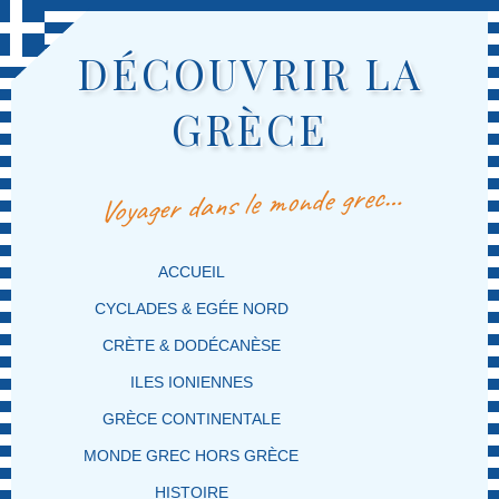
DÉCOUVRIR LA
GRÈCE
Voyager dans le monde grec…
MENU PRINCIPAL
MASQUER LA NAVIGATION PRINCIPALE
MASQUER LA NAVIGATION SECONDAIRE
ACCUEIL
CYCLADES & EGÉE NORD
CRÈTE & DODÉCANÈSE
ILES IONIENNES
GRÈCE CONTINENTALE
MONDE GREC HORS GRÈCE
HISTOIRE