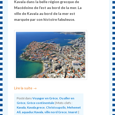
Kavala dans la belle région grecque de
Macédoine de l’est au bord de la mer. La
ville de Kavala au bord de la mer est
marquée par son histoire fabuleuse.
Lire la suite
→
Posté dans
Voyager en Grèce
,
Ou aller en
Grèce
,
Grèce continentale
|
Mots-clefs :
Kavala
,
Kavala grece
,
Christoupolis
,
Mehemet
Ali
,
aquaduc Kavala
,
ville nord Grece
,
Imaret
|