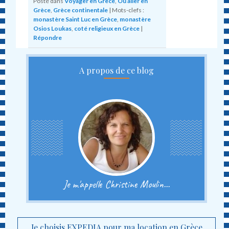
Posté dans
Voyager en Grèce
,
Ou aller en
Grèce
,
Grèce continentale
|
Mots-clefs :
monastère Saint Luc en Grèce
,
monastère
Osios Loukas
,
coté religieux en Grèce
|
Répondre
A propos de ce blog
Je m'appelle Christine Moulin...
Je choisis EXPEDIA pour ma location en Grèce