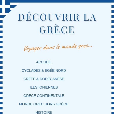
DÉCOUVRIR LA
GRÈCE
Voyager dans le monde grec…
MENU PRINCIPAL
MASQUER LA NAVIGATION PRINCIPALE
MASQUER LA NAVIGATION SECONDAIRE
ACCUEIL
CYCLADES & EGÉE NORD
CRÈTE & DODÉCANÈSE
ILES IONIENNES
GRÈCE CONTINENTALE
MONDE GREC HORS GRÈCE
HISTOIRE