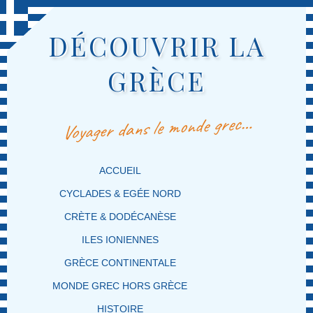
DÉCOUVRIR LA
GRÈCE
Voyager dans le monde grec…
MENU PRINCIPAL
MASQUER LA NAVIGATION PRINCIPALE
MASQUER LA NAVIGATION SECONDAIRE
ACCUEIL
CYCLADES & EGÉE NORD
CRÈTE & DODÉCANÈSE
ILES IONIENNES
GRÈCE CONTINENTALE
MONDE GREC HORS GRÈCE
HISTOIRE