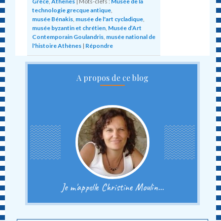
Grèce
,
Athenes
|
Mots-clefs :
Musée de la
technologie grecque antique
,
musée Bénakis
,
musée de l'art cycladique
,
musée byzantin et chrétien
,
Musée d’Art
Contemporain Goulandris
,
musée national de
l'histoire Athènes
|
Répondre
A propos de ce blog
Je m'appelle Christine Moulin...