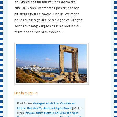
en Grèce est un must. Lors de votre
circuit Grèce,
m’omettez pas de passer
plusieurs jours à Naxos, une île vraiment
pour tous les goûts. Ses plages et villages
sont tous magnifiques et les produits du
terroir sont incontournables….
Lire la suite
→
Posté dans
Voyager en Grèce
,
Ou aller en
Grèce
,
Iles des Cyclades et Egée Nord
|
Mots-
clefs :
Naxos
,
Kitro Naxou
,
belle ile grecque
,