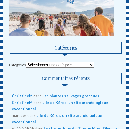
Catégories
Catégories
Commentaires récents
ChristineM
dans
Les plantes sauvages grecques
ChristineM
dans
L’ile de Kéros, un site archéologique
exceptionnel
marqués
dans
L’ile de Kéros, un site archéologique
exceptionnel
ELDA NARAF
dans
Le site antique de Dion au Mont Olympe