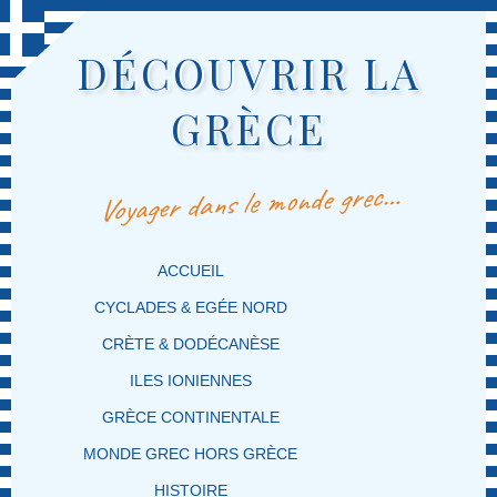
DÉCOUVRIR LA
GRÈCE
Voyager dans le monde grec…
MENU PRINCIPAL
MASQUER LA NAVIGATION PRINCIPALE
MASQUER LA NAVIGATION SECONDAIRE
ACCUEIL
CYCLADES & EGÉE NORD
CRÈTE & DODÉCANÈSE
ILES IONIENNES
GRÈCE CONTINENTALE
MONDE GREC HORS GRÈCE
HISTOIRE