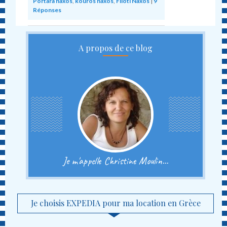
Portara naxos
,
kouros naxos
,
Filoti Naxos
|
9
Réponses
A propos de ce blog
Je m'appelle Christine Moulin...
Je choisis EXPEDIA pour ma location en Grèce