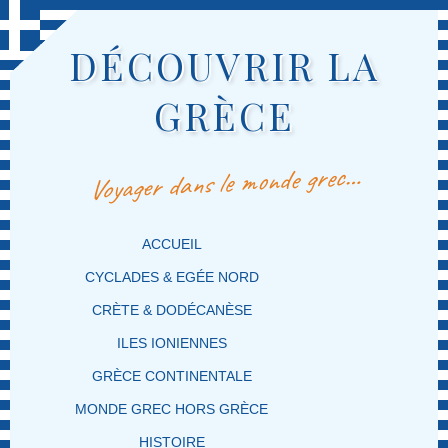
DÉCOUVRIR LA
GRÈCE
Voyager dans le monde grec…
MENU PRINCIPAL
MASQUER LA NAVIGATION PRINCIPALE
MASQUER LA NAVIGATION SECONDAIRE
ACCUEIL
CYCLADES & EGÉE NORD
CRÈTE & DODÉCANÈSE
ILES IONIENNES
GRÈCE CONTINENTALE
MONDE GREC HORS GRÈCE
HISTOIRE