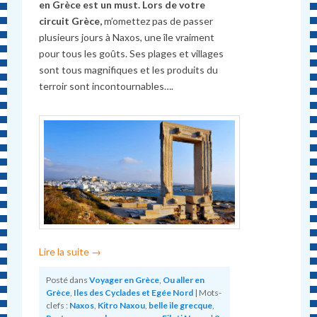
en Grèce est un must. Lors de votre
circuit Grèce,
m’omettez pas de passer
plusieurs jours à Naxos, une île vraiment
pour tous les goûts. Ses plages et villages
sont tous magnifiques et les produits du
terroir sont incontournables….
Lire la suite
→
Posté dans
Voyager en Grèce
,
Ou aller en
Grèce
,
Iles des Cyclades et Egée Nord
|
Mots-
clefs :
Naxos
,
Kitro Naxou
,
belle ile grecque
,