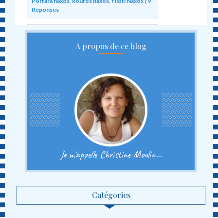
Portara naxos
,
kouros naxos
,
Filoti Naxos
|
9
Réponses
A propos de ce blog
Je m'appelle Christine Moulin...
Catégories