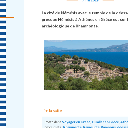
7 mai 2019
La cité de Némésis avec le temple de la déess
grecque Némésis à Athènes en Grèce est sur l
archéologique de Rhamnonte.
Lire la suite
→
Posté dans
Voyager en Grèce
,
Ou aller en Grèce
,
Ath
Mots-clefs :
Rhamnonte
,
Ramounta
,
Ramnous
,
déess