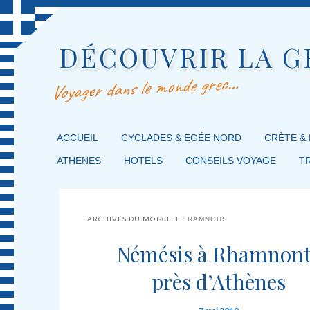
DÉCOUVRIR LA G
Voyager dans le monde grec…
MENU PRINCIPAL
ACCUEIL
MASQUER LA NAVIGATION PRINCIPALE
MASQUER LA NAVIGATION SECONDAIRE
CYCLADES & EGÉE NORD
CRÈTE &
ATHENES
HOTELS
CONSEILS VOYAGE
T
ARCHIVES DU MOT-CLEF :
RAMNOUS
Némésis à Rhamnon
près d’Athènes