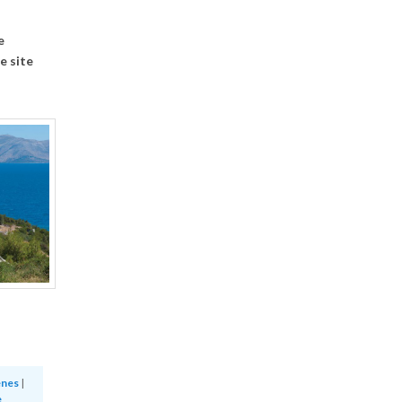
e
e site
enes
|
e