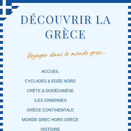
DÉCOUVRIR LA
GRÈCE
Voyager dans le monde grec…
MENU PRINCIPAL
MASQUER LA NAVIGATION PRINCIPALE
MASQUER LA NAVIGATION SECONDAIRE
ACCUEIL
CYCLADES & EGÉE NORD
CRÈTE & DODÉCANÈSE
ILES IONIENNES
GRÈCE CONTINENTALE
MONDE GREC HORS GRÈCE
HISTOIRE