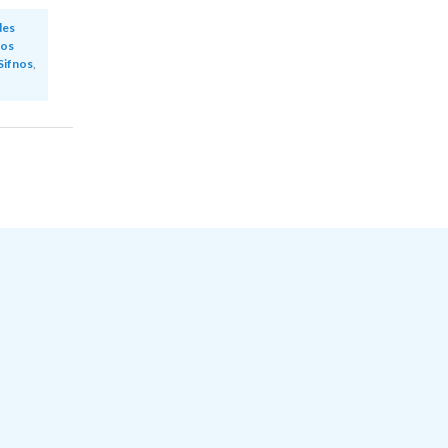
des
nos
Sifnos
,