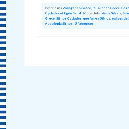
Posté dans
Voyager en Grèce
,
Ou aller en Grèce
,
Iles 
Cyclades et Egée Nord
|
Mots-clefs :
ile de Sifnos
,
Sif
Grece
,
Sifnos Cyclades
,
que faire a Sifnos
,
eglises de 
Appolonia Sifnos
|
5
Réponses