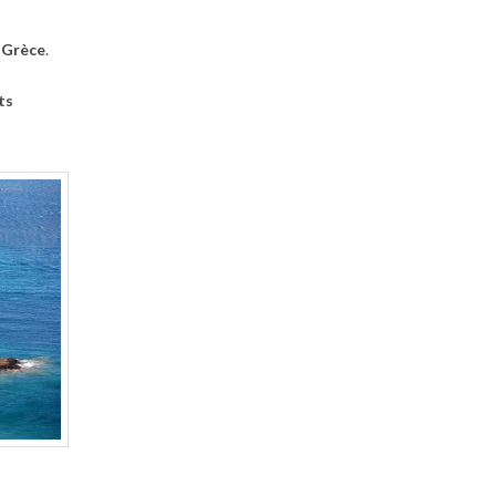
n Grèce
.
ts