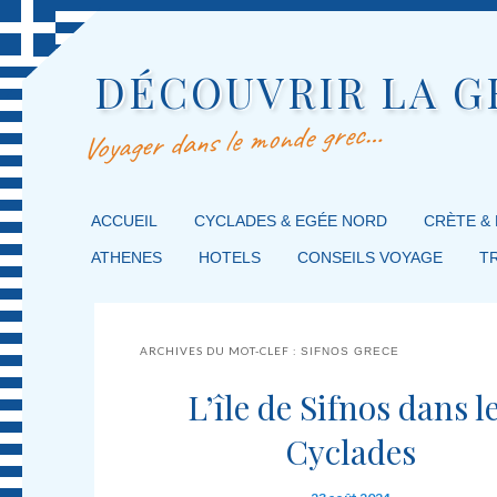
DÉCOUVRIR LA G
Voyager dans le monde grec…
MENU PRINCIPAL
ACCUEIL
MASQUER LA NAVIGATION PRINCIPALE
MASQUER LA NAVIGATION SECONDAIRE
CYCLADES & EGÉE NORD
CRÈTE &
ATHENES
HOTELS
CONSEILS VOYAGE
T
ARCHIVES DU MOT-CLEF :
SIFNOS GRECE
L’île de Sifnos dans l
Cyclades