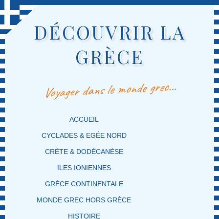
DÉCOUVRIR LA
GRÈCE
Voyager dans le monde grec…
MENU PRINCIPAL
MASQUER LA NAVIGATION PRINCIPALE
MASQUER LA NAVIGATION SECONDAIRE
ACCUEIL
CYCLADES & EGÉE NORD
CRÈTE & DODÉCANÈSE
ILES IONIENNES
GRÈCE CONTINENTALE
MONDE GREC HORS GRÈCE
HISTOIRE