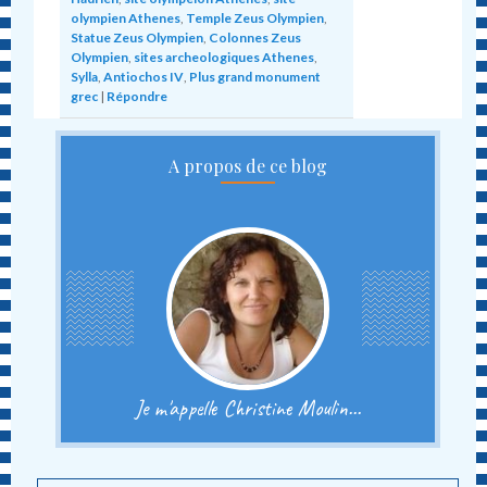
olympien Athenes
,
Temple Zeus Olympien
,
Statue Zeus Olympien
,
Colonnes Zeus
Olympien
,
sites archeologiques Athenes
,
Sylla
,
Antiochos IV
,
Plus grand monument
grec
|
Répondre
A propos de ce blog
Je m'appelle Christine Moulin...