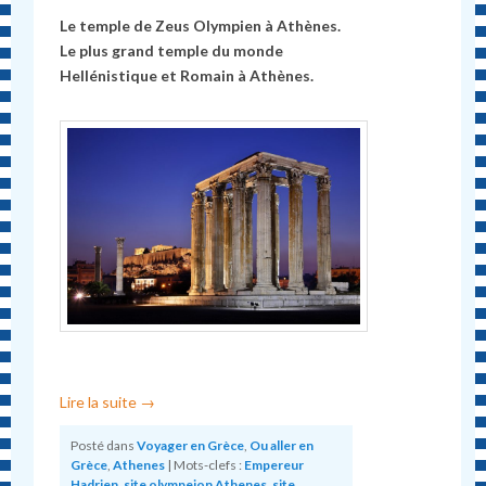
Le temple de Zeus Olympien à Athènes.
Le plus grand temple du monde
Hellénistique et Romain à Athènes.
Lire la suite
→
Posté dans
Voyager en Grèce
,
Ou aller en
Grèce
,
Athenes
|
Mots-clefs :
Empereur
Hadrien
,
site olympeion Athenes
,
site