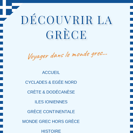
DÉCOUVRIR LA
GRÈCE
Voyager dans le monde grec…
MENU PRINCIPAL
MASQUER LA NAVIGATION PRINCIPALE
MASQUER LA NAVIGATION SECONDAIRE
ACCUEIL
CYCLADES & EGÉE NORD
CRÈTE & DODÉCANÈSE
ILES IONIENNES
GRÈCE CONTINENTALE
MONDE GREC HORS GRÈCE
HISTOIRE