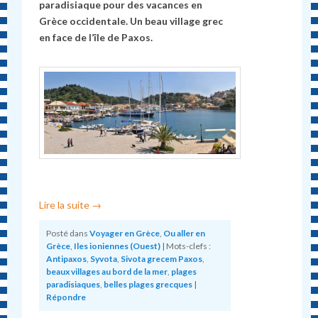
paradisiaque pour des vacances en
Grèce occidentale. Un beau village grec
en face de l’île de Paxos.
Lire la suite
→
Posté dans
Voyager en Grèce
,
Ou aller en
Grèce
,
Iles ioniennes (Ouest)
|
Mots-clefs :
Antipaxos
,
Syvota
,
Sivota grecem Paxos
,
beaux villages au bord de la mer
,
plages
paradisiaques
,
belles plages grecques
|
Répondre