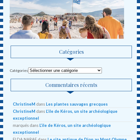
Catégories
Catégories
Commentaires récents
ChristineM
dans
Les plantes sauvages grecques
ChristineM
dans
L’ile de Kéros, un site archéologique
exceptionnel
marqués
dans
L’ile de Kéros, un site archéologique
exceptionnel
ELDA NARAF
dans
Le site antique de Dion au Mont Olympe