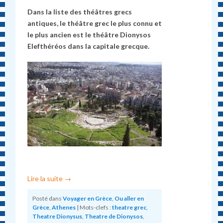
Dans la liste des théâtres grecs
antiques, le théâtre grec le plus connu et
le plus ancien est le théâtre Dionysos
Elefthéréos dans la capitale grecque.
Lire la suite
→
Posté dans
Voyager en Grèce
,
Ou aller en
Grèce
,
Athenes
|
Mots-clefs :
theatre grec
,
Theatre Dionysus
,
Theatre de Dionysos
,