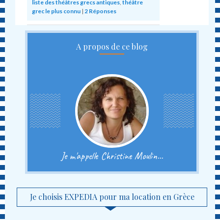
liste des théâtres grecs antiques
,
théâtre
grec le plus connu
|
2
Réponses
A propos de ce blog
Je m'appelle Christine Moulin...
Je choisis EXPEDIA pour ma location en Grèce