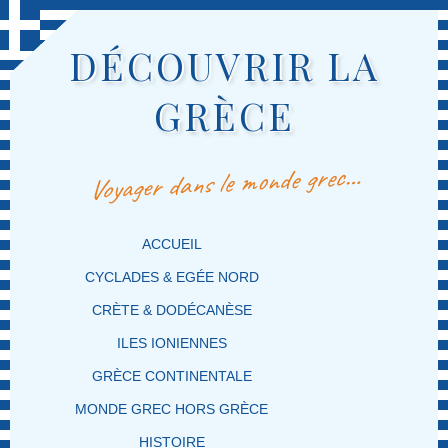
DÉCOUVRIR LA
GRÈCE
Voyager dans le monde grec…
MENU PRINCIPAL
MASQUER LA NAVIGATION PRINCIPALE
MASQUER LA NAVIGATION SECONDAIRE
ACCUEIL
CYCLADES & EGÉE NORD
CRÈTE & DODÉCANÈSE
ILES IONIENNES
GRÈCE CONTINENTALE
MONDE GREC HORS GRÈCE
HISTOIRE