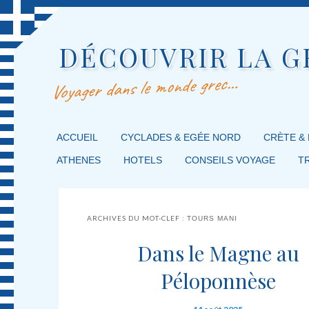
DÉCOUVRIR LA G
Voyager dans le monde grec…
MENU PRINCIPAL
ACCUEIL
MASQUER LA NAVIGATION PRINCIPALE
MASQUER LA NAVIGATION SECONDAIRE
CYCLADES & EGÉE NORD
CRÈTE &
ATHENES
HOTELS
CONSEILS VOYAGE
T
ARCHIVES DU MOT-CLEF :
TOURS MANI
Dans le Magne au
Péloponnèse