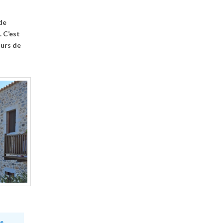
de
 C’est
ours de
e