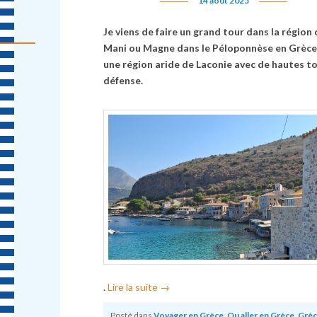
14 août 2025
Je viens de faire un grand tour dans la région 
Mani ou Magne dans le Péloponnèse en Grèce.
une région aride de Laconie avec de hautes t
défense.
.
Lire la suite
→
Posté dans
Voyager en Grèce
,
Ou aller en Grèce
,
Grèc