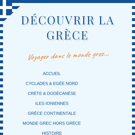
DÉCOUVRIR LA
GRÈCE
Voyager dans le monde grec…
MENU PRINCIPAL
MASQUER LA NAVIGATION PRINCIPALE
MASQUER LA NAVIGATION SECONDAIRE
ACCUEIL
CYCLADES & EGÉE NORD
CRÈTE & DODÉCANÈSE
ILES IONIENNES
GRÈCE CONTINENTALE
MONDE GREC HORS GRÈCE
HISTOIRE