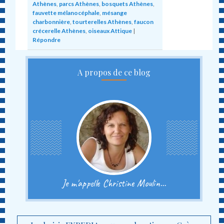
Athènes
,
parcs Athènes
,
bosquets Athènes
,
fauvette mélanocéphale
,
mésange
charbonnière
,
tourterelles Athènes
,
faucon
crécerelle Athènes
,
oiseaux Attique
|
Répondre
A propos de ce blog
Je m'appelle Christine Moulin...