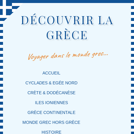
DÉCOUVRIR LA
GRÈCE
Voyager dans le monde grec…
MENU PRINCIPAL
MASQUER LA NAVIGATION PRINCIPALE
MASQUER LA NAVIGATION SECONDAIRE
ACCUEIL
CYCLADES & EGÉE NORD
CRÈTE & DODÉCANÈSE
ILES IONIENNES
GRÈCE CONTINENTALE
MONDE GREC HORS GRÈCE
HISTOIRE