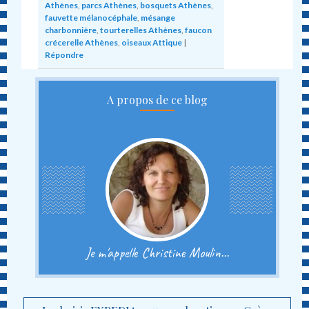
Athènes
,
parcs Athènes
,
bosquets Athènes
,
fauvette mélanocéphale
,
mésange
charbonnière
,
tourterelles Athènes
,
faucon
crécerelle Athènes
,
oiseaux Attique
|
Répondre
A propos de ce blog
Je m'appelle Christine Moulin...