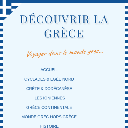
DÉCOUVRIR LA
GRÈCE
Voyager dans le monde grec…
MENU PRINCIPAL
MASQUER LA NAVIGATION PRINCIPALE
MASQUER LA NAVIGATION SECONDAIRE
ACCUEIL
CYCLADES & EGÉE NORD
CRÈTE & DODÉCANÈSE
ILES IONIENNES
GRÈCE CONTINENTALE
MONDE GREC HORS GRÈCE
HISTOIRE