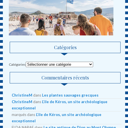
Catégories
Catégories
Commentaires récents
ChristineM
dans
Les plantes sauvages grecques
ChristineM
dans
L’ile de Kéros, un site archéologique
exceptionnel
marqués
dans
L’ile de Kéros, un site archéologique
exceptionnel
ELDA NARAF
dans
Le site antique de Dion au Mont Olympe