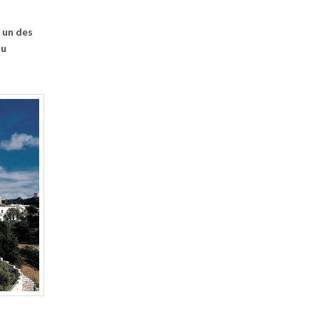
 un des
au