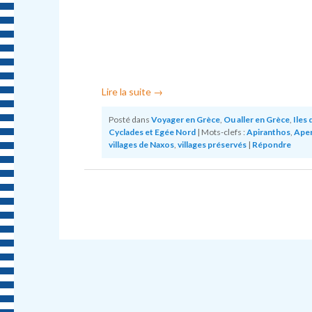
Lire la suite
→
Posté dans
Voyager en Grèce
,
Ou aller en Grèce
,
Iles 
Cyclades et Egée Nord
|
Mots-clefs :
Apiranthos
,
Ape
villages de Naxos
,
villages préservés
|
Répondre