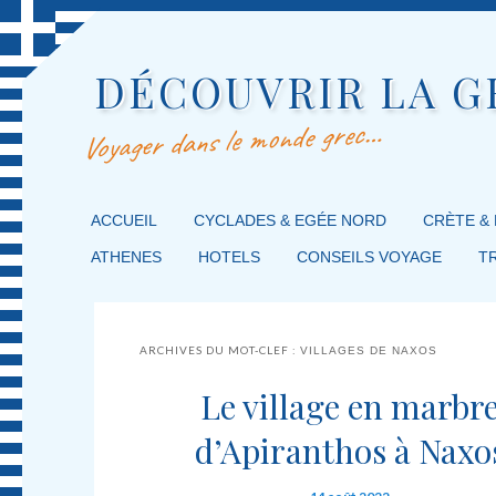
DÉCOUVRIR LA G
Voyager dans le monde grec…
MENU PRINCIPAL
ACCUEIL
MASQUER LA NAVIGATION PRINCIPALE
MASQUER LA NAVIGATION SECONDAIRE
CYCLADES & EGÉE NORD
CRÈTE &
ATHENES
HOTELS
CONSEILS VOYAGE
T
ARCHIVES DU MOT-CLEF :
VILLAGES DE NAXOS
Le village en marbr
d’Apiranthos à Naxo