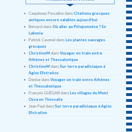
Caquineau Pascaline
dans
Citations grecques
antiques encore valables aujourd’hui
Bernard
dans
Où aller au Péloponnèse ? En
Lakonia
Patrick Cavenel
dans
Les plantes sauvages
grecques
ChristineM
dans
Voyager en train entre
Athènes et Thessalonique
ChristineM
dans
Sur terre paradisiaque à
Agios Efstratios
Denise
dans
Voyager en train entre Athènes
et Thessalonique
François GUÉGAN
dans
Les villages du Mont
Ossa en Thessalie
Jean Paul
dans
Sur terre paradisiaque à Agios
Efstratios