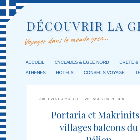
DÉCOUVRIR LA G
Voyager dans le monde grec…
MENU PRINCIPAL
ACCUEIL
MASQUER LA NAVIGATION PRINCIPALE
MASQUER LA NAVIGATION SECONDAIRE
CYCLADES & EGÉE NORD
CRÈTE &
ATHENES
HOTELS
CONSEILS VOYAGE
T
ARCHIVES DU MOT-CLEF :
VILLAGES DU PELION
Portaria et Makrinits
villages balcons du
Pélion