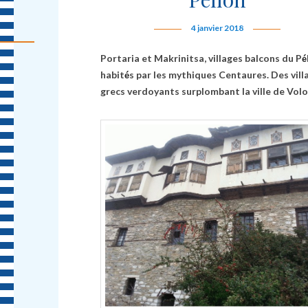
4 janvier 2018
Portaria et Makrinitsa, villages balcons du P
é
habit
s par les mythiques Centaures. Des vill
é
grecs verdoyants surplombant la ville de Volo