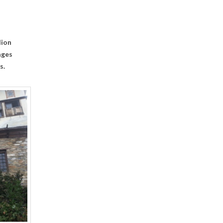
lion
ages
s.