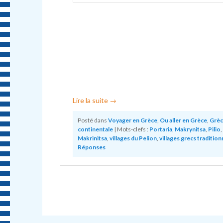
Lire la suite
→
Posté dans
Voyager en Grèce
,
Ou aller en Grèce
,
Grèc
continentale
|
Mots-clefs :
Portaria
,
Makrynitsa
,
Pilio
,
Makrinitsa
,
villages du Pelion
,
villages grecs tradition
Réponses