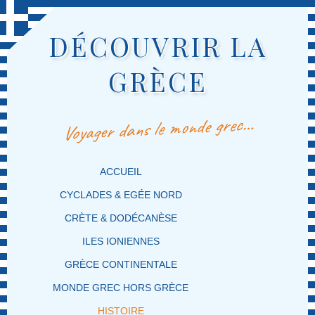
DÉCOUVRIR LA
GRÈCE
Voyager dans le monde grec…
MENU PRINCIPAL
MASQUER LA NAVIGATION PRINCIPALE
MASQUER LA NAVIGATION SECONDAIRE
ACCUEIL
CYCLADES & EGÉE NORD
CRÈTE & DODÉCANÈSE
ILES IONIENNES
GRÈCE CONTINENTALE
MONDE GREC HORS GRÈCE
HISTOIRE