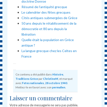
doctrine Donroe
Résumé de l’antiquité grecque
Le calendrier des fêtes grecques
Cités antiques submergées de Grèce
50 ans depuis le rétablissement de la
démocratie et 80 ans depuis la
libération
Quelle était la population en Grèce
antique ?
La langue grecque chez les Celtes en
France
Ce contenu a été publié dans
Histoire
,
Traditions Grèce
par
ChristineM
, et marqué
avec
Fetes nationales
,
28 octobre 1940
.
Mettez-le en favori avec son
permalien
.
Laisser un commentaire
Votre adresse de messagerie ne sera pas publiée.