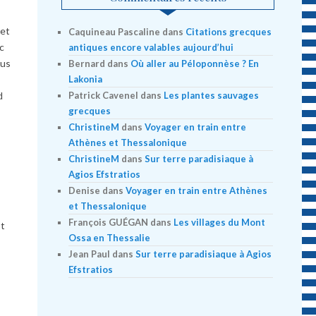
 et
Caquineau Pascaline
dans
Citations grecques
ec
antiques encore valables aujourd’hui
lus
Bernard
dans
Où aller au Péloponnèse ? En
Lakonia
Patrick Cavenel
dans
Les plantes sauvages
d
grecques
ChristineM
dans
Voyager en train entre
Athènes et Thessalonique
ChristineM
dans
Sur terre paradisiaque à
Agios Efstratios
Denise
dans
Voyager en train entre Athènes
et Thessalonique
François GUÉGAN
dans
Les villages du Mont
st
Ossa en Thessalie
Jean Paul
dans
Sur terre paradisiaque à Agios
Efstratios