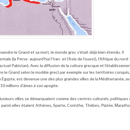
xandre le Grand et sa mort, le monde grec s’était déjà bien étendu. Il
ale (la Perse -aujourd’hui l’Iran- et l’Asie de l’ouest), l’Afrique du nord-
actuel Pakistan). Avec la diffusion de la culture grecque et l’établisseme
 le Grand selon le modèle grec) par exemple sur les territoires conquis,
 Égypte, est devenue une des plus grandes villes de la Méditerranée, a
10 millions d’âmes à son apogée.
lusieurs villes se démarquaient comme des centres culturels, politiques
es parmi elles étaient Athènes, Sparte, Corinthe, Thèbes, Platée, Μaratho