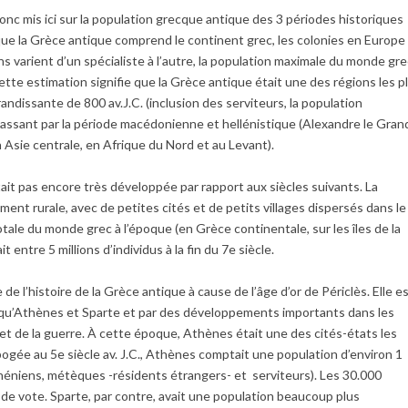
onc mis ici sur la population grecque antique des 3 périodes historiques
ait que la Grèce antique comprend le continent grec, les colonies en Europe
ions varient d’un spécialiste à l’autre, la population maximale du monde gr
Cette estimation signifie que la Grèce antique était une des régions les p
ndissante de 800 av.J.C. (inclusion des serviteurs, la population
passant par la période macédonienne et hellénistique (Alexandre le Gran
Asie centrale, en Afrique du Nord et au Levant).
ait pas encore très développée par rapport aux siècles suivants. La
lement rurale, avec de petites cités et de petits villages dispersés dans le
tale du monde grec à l’époque (en Grèce continentale, sur les îles de la
entre 5 millions d’individus à la fin du 7e siècle.
 de l’histoire de la Grèce antique à cause de l’âge d’or de Périclès. Elle e
s qu’Athènes et Sparte et par des développements importants dans les
 et de la guerre. À cette époque, Athènes était une des cités-états les
ogée au 5e siècle av. J.C., Athènes comptait une population d’environ 1
héniens, métèques -résidents étrangers- et serviteurs). Les 30.000
de vote. Sparte, par contre, avait une population beaucoup plus