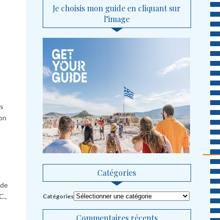
Je choisis mon guide en cliquant sur
l’image
es
ion
Catégories
à
ode
C.,
Catégories
Commentaires récents