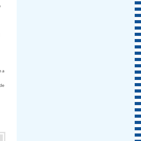
a
t
n a
 de