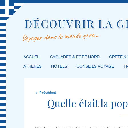
DÉCOUVRIR LA G
Voyager dans le monde grec…
MENU PRINCIPAL
ACCUEIL
MASQUER LA NAVIGATION PRINCIPALE
MASQUER LA NAVIGATION SECONDAIRE
CYCLADES & EGÉE NORD
CRÈTE &
ATHENES
HOTELS
CONSEILS VOYAGE
T
Post navigation
←
Précédent
Quelle était la po