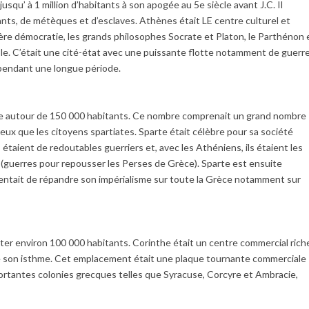
squ’ à 1 million d’habitants à son apogée au 5e siècle avant J.C. Il
nts, de métèques et d’esclaves. Athènes était LE centre culturel et
ière démocratie, les grands philosophes Socrate et Platon, le Parthénon 
le. C’était une cité-état avec une puissante flotte notamment de guerre
 pendant une longue période.
ntre autour de 150 000 habitants. Ce nombre comprenait un grand nombre
eux que les citoyens spartiates. Sparte était célèbre pour sa société
s étaient de redoutables guerriers et, avec les Athéniens, ils étaient les
(guerres pour repousser les Perses de Grèce). Sparte est ensuite
tentait de répandre son impérialisme sur toute la Grèce notamment sur
er environ 100 000 habitants. Corinthe était un centre commercial rich
 son isthme. Cet emplacement était une plaque tournante commerciale
mportantes colonies grecques telles que Syracuse, Corcyre et Ambracie,