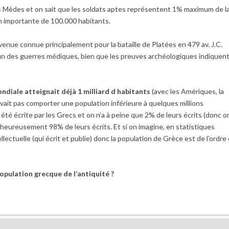
es Mèdes et on sait que les soldats aptes représentent 1% maximum de l
on importante de 100.000 habitants.
venue connue principalement pour la bataille de Platées en 479 av. J.C.
fin des guerres médiques, bien que les preuves archéologiques indiquen
ondiale atteignait déjà 1 milliard d habitants
(avec les Amériques, la
ouvait pas comporter une population inférieure à quelques millions
 été écrite par les Grecs et on n’a à peine que 2% de leurs écrits (donc o
heureusement 98% de leurs écrits. Et si on imagine, en statistiques
lectuelle (qui écrit et publie) donc la population de Grèce est de l’ordre
population grecque de l’antiquité ?