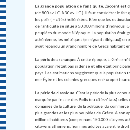
La grande population de l’antiquité.
L’accent est d
(de 800 av J.C. à 30 av. J.C.). Il faut considérer le f
les polis ( = cités) hellénisées. Bien que les estimat
de l’antiquité se situe à 50.000 millions d’individus 
peuplées du monde à l’époque. La population était gra
athénienne, les métèques (immigrants illégaux)) en 
avait répandu un grand nombre de Grecs habitant en 
La période archaïque.
À cette époque, la Grèce n’ét
population n’était pas si dense et elle était principa
pays. Les estimations suggèrent que la population to
mer Égée et les colonies grecques en Europe) tournait 
La période classique.
C’est la période la plus connue
marquée par l’essor des
Polis
(ou cités-états) telle
domaines de la culture, de la politique, du commerce
plus grandes et les plus peuplées de Grèce. À son ap
million d’habitants (comprenant 150.000 citoyens at
citoyens athéniens, hommes adultes avaient le droit 