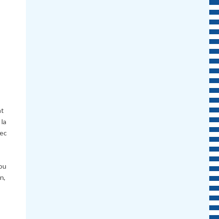
nt
 la
vec
 ou
n,