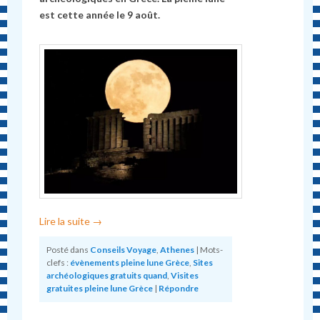
est cette année le 9 août.
Lire la suite
→
Posté dans
Conseils Voyage
,
Athenes
|
Mots-
clefs :
évènements pleine lune Grèce
,
Sites
archéologiques gratuits quand
,
Visites
gratuites pleine lune Grèce
|
Répondre