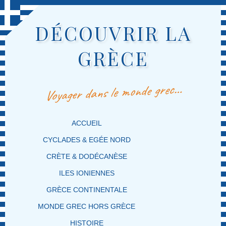
DÉCOUVRIR LA
GRÈCE
Voyager dans le monde grec…
MENU PRINCIPAL
MASQUER LA NAVIGATION PRINCIPALE
MASQUER LA NAVIGATION SECONDAIRE
ACCUEIL
CYCLADES & EGÉE NORD
CRÈTE & DODÉCANÈSE
ILES IONIENNES
GRÈCE CONTINENTALE
MONDE GREC HORS GRÈCE
HISTOIRE