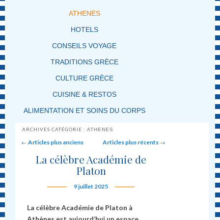
ATHENES
HOTELS
CONSEILS VOYAGE
TRADITIONS GRÈCE
CULTURE GRÈCE
CUISINE & RESTOS
ALIMENTATION ET SOINS DU CORPS
ARCHIVES CATÉGORIE :
ATHENES
Post navigation
←
Articles plus anciens
Articles plus récents
→
La célèbre Académie de
Platon
9 juillet 2025
La célèbre Académie de Platon à
Athènes est aujourd’hui un espace