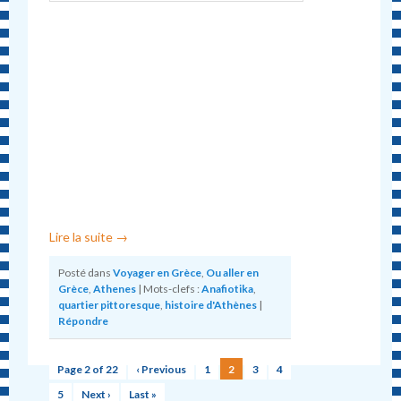
Lire la suite
→
Posté dans
Voyager en Grèce
,
Ou aller en
Grèce
,
Athenes
|
Mots-clefs :
Anafiotika
,
quartier pittoresque
,
histoire d'Athènes
|
Répondre
Page 2 of 22
‹ Previous
1
2
3
4
5
Next ›
Last »