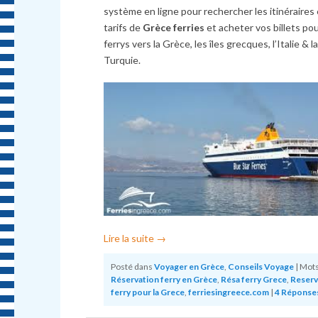
système en ligne pour rechercher les itinéraires 
tarifs de
Grèce ferries
et acheter vos billets pou
ferrys vers la Grèce, les îles grecques, l’Italie & la
Turquie.
Lire la suite
→
Posté dans
Voyager en Grèce
,
Conseils Voyage
|
Mots-
Réservation ferry en Grèce
,
Résa ferry Grece
,
Reserv
ferry pour la Grece
,
ferriesingreece.com
|
4
Réponse