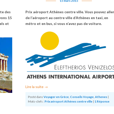
15 mars 2015
ste des
Prix aéroport Athènes centre ville.
Vous pouvez alle
vons 15
de l’aéroport au centre ville d’Athènes en taxi, en
els et
métro et en bus, si vous n’avez pas de voiture.
Lire la suite
→
Posté dans
Voyager en Grèce
,
Conseils Voyage
,
Athenes
|
Mots-clefs :
Prix aéroport Athènes centre ville
|
1
Réponse