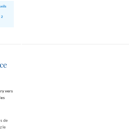
eils
|
2
ce
ry vers
les
ts de
z le