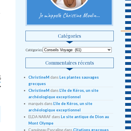
r
Je m'appelle Christine Moulin...
Catégories
Catégories
Commentaires récents
ChristineM
dans
Les plantes sauvages
grecques
ChristineM
dans
L’ile de Kéros, un site
archéologique exceptionnel
marqués
dans
L’ile de Kéros, un site
archéologique exceptionnel
ELDA NARAF
dans
Le site antique de Dion au
Mont Olympe
Caquineau Pascaline
dans
Citations grecques