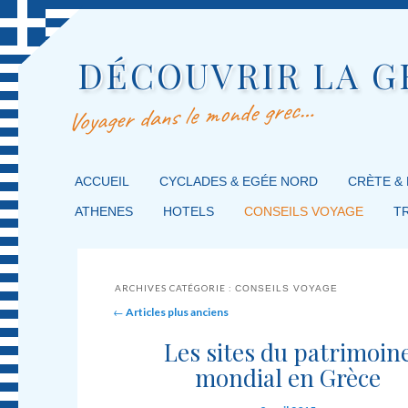
DÉCOUVRIR LA G
Voyager dans le monde grec…
MENU PRINCIPAL
ACCUEIL
MASQUER LA NAVIGATION PRINCIPALE
MASQUER LA NAVIGATION SECONDAIRE
CYCLADES & EGÉE NORD
CRÈTE &
ATHENES
HOTELS
CONSEILS VOYAGE
T
ARCHIVES CATÉGORIE :
CONSEILS VOYAGE
Post navigation
←
Articles plus anciens
Les sites du patrimoin
mondial en Grèce