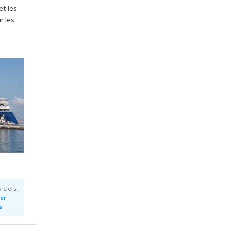
et les
r les
clefs :
er
s