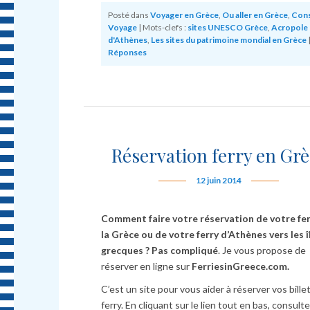
Posté dans
Voyager en Grèce
,
Ou aller en Grèce
,
Cons
Voyage
|
Mots-clefs :
sites UNESCO Grèce
,
Acropole
d'Athènes
,
Les sites du patrimoine mondial en Grèce
Réponses
Réservation ferry en Grè
12 juin 2014
Comment faire votre réservation de votre fer
la Grèce ou de votre ferry d’Athènes vers les î
grecques ? Pas compliqué
. Je vous propose de
réserver en ligne sur
FerriesinGreece.com.
C’est un site pour vous aider à réserver vos bille
ferry. En cliquant sur le lien tout en bas, consulte