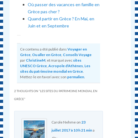
Où passer des vacances en famille en
Grèce pas cher ?
Quand partir en Grèce ? En Mai, en
Juin et en Septembre
Ce contenu a été publié dans
Voyager en
Grèce
,
Ou aller en Grèce
,
Conseils Voyage
par
ChristineM
, et marqué avec
sites
UNESCO Grèce
,
Acropole d'Athènes
,
Les
sites du patrimoine mondial en Grèce
.
Mettez-le en favori avec son
permalien
.
2 THOUGHTS ON “
LES SITES DU PATRIMOINE MONDIAL EN
GRÈCE
”
Carole Nehme
on
23
juillet 2017 à 10 h 21 min
a