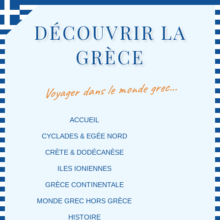
DÉCOUVRIR LA
GRÈCE
Voyager dans le monde grec…
MENU PRINCIPAL
MASQUER LA NAVIGATION PRINCIPALE
MASQUER LA NAVIGATION SECONDAIRE
ACCUEIL
CYCLADES & EGÉE NORD
CRÈTE & DODÉCANÈSE
ILES IONIENNES
GRÈCE CONTINENTALE
MONDE GREC HORS GRÈCE
HISTOIRE