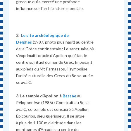
grecque qui a exercé une profonde
influence sur l’architecture mondiale.
2.
Le site archéologique de
Delphes
(1987, photo plus haut) au centre
de la Grèce continentale : Le sanctuaire où
s’exprimait l’oracle d’Apollon qui était le
centre spirituel du monde Grec. Imposant
aux pieds du Mt Parnassos, il symbolise
l’unité culturelle des Grecs du 8e sc. au 4e
sc av.J.C.
3. Le temple d’Apollon à
Bassae
au
Péloponnèse (1986) : Construit au 5e sc
av.J.C, ce temple est consacré à Apollon
Épicourios, dieu guérisseur. Il se situe
à plus de 1.100 m d’altitude dans les
montagnes d’Arcadie au centre du