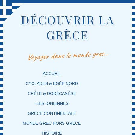
DÉCOUVRIR LA
GRÈCE
Voyager dans le monde grec…
MENU PRINCIPAL
MASQUER LA NAVIGATION PRINCIPALE
MASQUER LA NAVIGATION SECONDAIRE
ACCUEIL
CYCLADES & EGÉE NORD
CRÈTE & DODÉCANÈSE
ILES IONIENNES
GRÈCE CONTINENTALE
MONDE GREC HORS GRÈCE
HISTOIRE