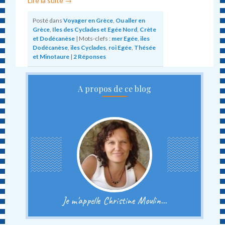
Lire la suite
→
Posté dans
Voyager en Grèce
,
Ou aller en
Grèce
,
Iles des Cyclades et Egée Nord
,
Crète
et Dodécanèse
|
Mots-clefs :
mer Egée
,
iles
Dodécanèse
,
iles Cyclades
,
roi Egée
,
Thésée
et Minotaure
|
2
Réponses
A propos de ce blog
Je m'appelle Christine Moulin...