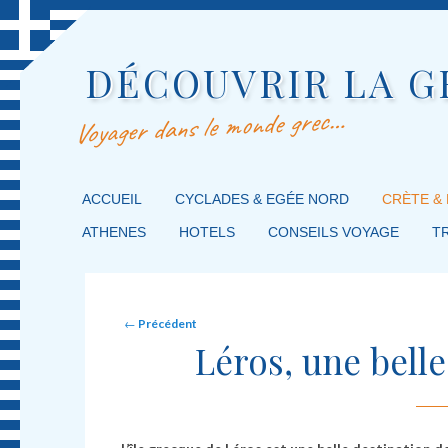
DÉCOUVRIR LA G
Voyager dans le monde grec…
MENU PRINCIPAL
ACCUEIL
MASQUER LA NAVIGATION PRINCIPALE
MASQUER LA NAVIGATION SECONDAIRE
CYCLADES & EGÉE NORD
CRÈTE &
ATHENES
HOTELS
CONSEILS VOYAGE
T
Post navigation
←
Précédent
Léros, une bell