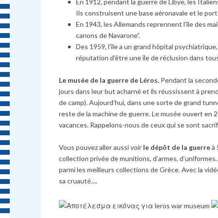
En 1912, pendant la guerre de Libye, les Itali
Ils construisent une base aéronavale et le port
En 1943, les Allemands reprennent l’île des mai
canons de Navarone”.
Des 1959, l’île a un grand hôpital psychiatrique,
réputation d’être une île de réclusion dans to
Le musée de la guerre de Léros.
Pendant la seconde
jours dans leur but acharné et ils réussissent à prend
de camp). Aujourd’hui, dans une sorte de grand tunnel
reste de la machine de guerre. Le musée ouvert en 20
vacances. Rappelons-nous de ceux qui se sont sacrifié
Vous pouvez aller aussi voir
le dépôt de la guerre
à 
collection privée de munitions, d’armes, d’uniforme
parmi les meilleurs collections de Grèce. Avec la vidé
sa cruauté….