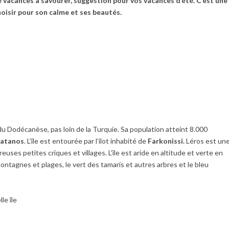
de vacances à savourer, suggestion pour vos vacances d’été. C’est une
oisir pour son calme et ses beautés.
du Dodécanèse, pas loin de la Turquie. Sa population atteint 8.000
latanos
. L’île est entourée par l’ilot inhabité de
Farkonissi.
Léros est un
ses petites criques et villages. L’île est aride en altitude et verte en
montagnes et plages, le vert des tamaris et autres arbres et le bleu
le île