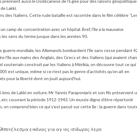
ens prennent aussi le Dodécanese de l’Egée pour des raisons géopolitique
 de Lakki.
ns des Italiens. Cette rude bataille est racontée dans le film célèbre “Le
 un camp de concentration avec un hôpital. Bref, l’île a la mauvaise
us les sens du terme jusque dans les années 90.
 guerre mondiale, les Allemands bombardent l’île sans cesse pendant 4
re l’île aux mains des Anglais, des Grecs et des Italiens (qui avaient cha
 souterrain construit par les Italiens à Mérikia, on découvre tout ce qui
05 est unique, même si ce n’est pas le genre d’activités qu’on ait en
s pour la liberté dont on jouit aujourd’hui.
5 kms de Lakki en voiture. Mr Yannis Paraponiaris et son fils préservent 
s…etc couvrant la période 1912-1943. Un musée digne d’être répertorié
o, on comprend bien ce qui s’est passé sur cette île : la guerre dans tout