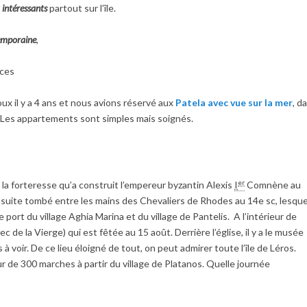
 intéressants
partout sur l’île.
temporaine
,
nces
oux il y a 4 ans et nous avions réservé aux
Patela avec vue sur la mer
, d
. Les appartements sont simples mais soignés.
er
t la forteresse qu’a construit l’empereur byzantin Alexis
I
Comnène au
suite tombé entre les mains des Chevaliers de Rhodes au 14e sc, lesque
port du village Aghia Marina et du village de Pantelis. A l’intérieur de
rec de la Vierge) qui est fêtée au 15 août. Derrière l’église, il y a le musée
 voir. De ce lieu éloigné de tout, on peut admirer toute l’île de Léros.
 de 300 marches à partir du village de Platanos. Quelle journée