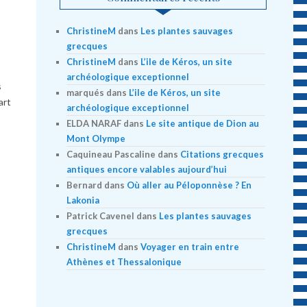
ChristineM
dans
Les plantes sauvages
grecques
ChristineM
dans
L’ile de Kéros, un site
archéologique exceptionnel
s
marqués
dans
L’ile de Kéros, un site
art
archéologique exceptionnel
ELDA NARAF
dans
Le site antique de Dion au
,
Mont Olympe
Caquineau Pascaline
dans
Citations grecques
antiques encore valables aujourd’hui
Bernard
dans
Où aller au Péloponnèse ? En
Lakonia
Patrick Cavenel
dans
Les plantes sauvages
grecques
ChristineM
dans
Voyager en train entre
Athènes et Thessalonique