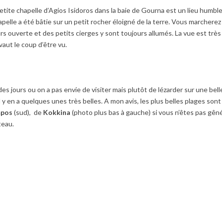
petite chapelle d’Agios Isidoros dans la baie de Gourna est un lieu humbl
apelle a été bâtie sur un petit rocher éloigné de la terre. Vous marcherez
jours ouverte et des petits cierges y sont toujours allumés. La vue est très
vaut le coup d’être vu.
 des jours ou on a pas envie de visiter mais plutôt de lézarder sur une bell
 y en a quelques unes très belles. A mon avis, les plus belles plages sont
mpos
(sud), de
Kokkina
(photo plus bas à gauche) si vous n’êtes pas gên
teau.