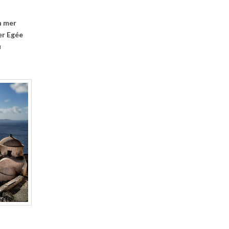
n mer
er Egée
u