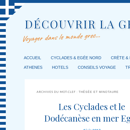
DÉCOUVRIR LA G
Voyager dans le monde grec…
MENU PRINCIPAL
ACCUEIL
MASQUER LA NAVIGATION PRINCIPALE
MASQUER LA NAVIGATION SECONDAIRE
CYCLADES & EGÉE NORD
CRÈTE &
ATHENES
HOTELS
CONSEILS VOYAGE
T
ARCHIVES DU MOT-CLEF :
THÉSÉE ET MINOTAURE
Les Cyclades et le
Dodécanèse en mer E