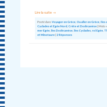
Lire la suite
→
Posté dans
Voyager en Grèce
,
Ou aller en Grèce
,
Iles 
Cyclades et Egée Nord
,
Crète et Dodécanèse
|
Mots-c
mer Egée
,
iles Dodécanèse
,
iles Cyclades
,
roi Egée
,
T
et Minotaure
|
2
Réponses