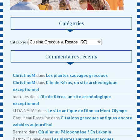
Catégories
Catégories
Commentaires récents
ChristineM
dans
Les plantes sauvages grecques
ChristineM
dans
L’ile de Kéros, un site archéologique
exceptionnel
marqués
dans
L’ile de Kéros, un site archéologique
exceptionnel
ELDA NARAF
dans
Le site antique de Dion au Mont Olympe
Caquineau Pascaline
dans
Citations grecques antiques encore
valables aujourd’hui
Bernard
dans
Où aller au Péloponnèse ? En Lakonia
Patrick Cavenel
dans
Les plantes sauvages grecques