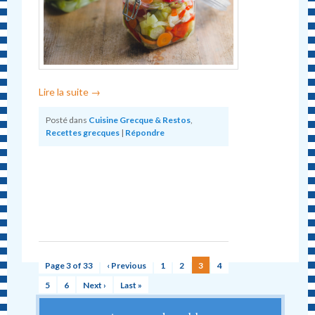
Lire la suite
→
Posté dans
Cuisine Grecque & Restos
,
Recettes grecques
|
Répondre
Page 3 of 33
‹ Previous
1
2
3
4
5
6
Next ›
Last »