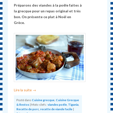
Préparons des viandes à la poêle faites à
la grecque pour un repas original et très
bon. On présente ce plat à Noël en
Grèce.
Lire la suite
→
Posté dans
Cuisine grecque
,
Cuisine Grecque
& Restos
|
Mots-clefs :
viandes poêle
,
Tigania
,
Recette de porc
,
recette de viande facile
|