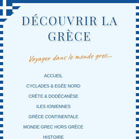
DÉCOUVRIR LA
GRÈCE
Voyager dans le monde grec…
MENU PRINCIPAL
MASQUER LA NAVIGATION PRINCIPALE
MASQUER LA NAVIGATION SECONDAIRE
ACCUEIL
CYCLADES & EGÉE NORD
CRÈTE & DODÉCANÈSE
ILES IONIENNES
GRÈCE CONTINENTALE
MONDE GREC HORS GRÈCE
HISTOIRE