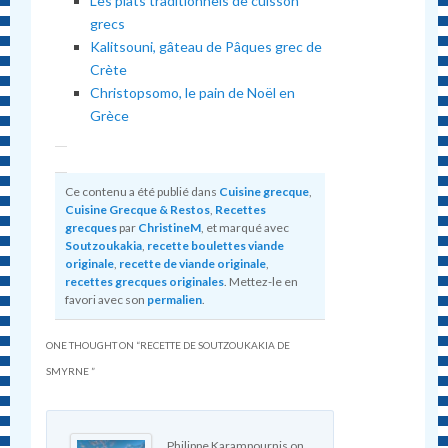
Les plats traditionnels de cuisson
grecs
Kalitsouni, gâteau de Pâques grec de
Crète
Christopsomo, le pain de Noël en
Grèce
Ce contenu a été publié dans
Cuisine grecque
,
Cuisine Grecque & Restos
,
Recettes
grecques
par
ChristineM
, et marqué avec
Soutzoukakia
,
recette boulettes viande
originale
,
recette de viande originale
,
recettes grecques originales
. Mettez-le en
favori avec son
permalien
.
ONE THOUGHT ON “
RECETTE DE SOUTZOUKAKIA DE
SMYRNE
”
Philippe Karampournis
on