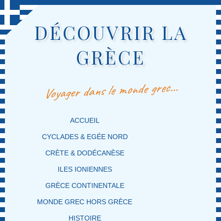
DÉCOUVRIR LA
GRÈCE
Voyager dans le monde grec…
MENU PRINCIPAL
MASQUER LA NAVIGATION PRINCIPALE
MASQUER LA NAVIGATION SECONDAIRE
ACCUEIL
CYCLADES & EGÉE NORD
CRÈTE & DODÉCANÈSE
ILES IONIENNES
GRÈCE CONTINENTALE
MONDE GREC HORS GRÈCE
HISTOIRE