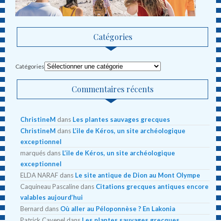
Catégories
Catégories
Commentaires récents
ChristineM
dans
Les plantes sauvages grecques
ChristineM
dans
L’ile de Kéros, un site archéologique
exceptionnel
marqués
dans
L’ile de Kéros, un site archéologique
exceptionnel
ELDA NARAF
dans
Le site antique de Dion au Mont Olympe
Caquineau Pascaline
dans
Citations grecques antiques encore
valables aujourd’hui
Bernard
dans
Où aller au Péloponnèse ? En Lakonia
Patrick Cavenel
dans
Les plantes sauvages grecques