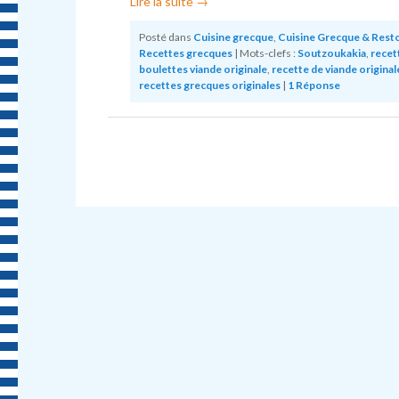
Lire la suite
→
Posté dans
Cuisine grecque
,
Cuisine Grecque & Rest
Recettes grecques
|
Mots-clefs :
Soutzoukakia
,
recet
boulettes viande originale
,
recette de viande original
recettes grecques originales
|
1
Réponse