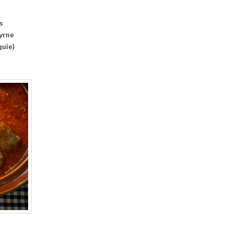
s
yrne
quie)