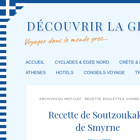
DÉCOUVRIR LA G
Voyager dans le monde grec…
MENU PRINCIPAL
ACCUEIL
MASQUER LA NAVIGATION PRINCIPALE
MASQUER LA NAVIGATION SECONDAIRE
CYCLADES & EGÉE NORD
CRÈTE &
ATHENES
HOTELS
CONSEILS VOYAGE
T
ARCHIVES DU MOT-CLEF :
RECETTE BOULETTES VIANDE
Recette de Soutzouka
de Smyrne