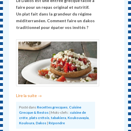
Le Dakos est une entrée grecque facile à
faire pour un repas original et nutritif.
Un plat fait dans la grandeur du régime
méditerranéen. Comment faire un dakos
traditionnel pour épater vos invités ?
Lire la suite
→
Posté dans
Recettes grecques
,
Cuisine
Grecque & Restos
|
Mots-clefs :
cuisine de
crète
,
plats crétois
,
tabakiera
,
Koukouvayia
,
Kouloura
,
Dakos
|
Répondre