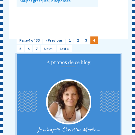
Soupes grecques
|
2
Réponses
Page 4 of 33
‹ Previous
1
2
3
4
5
6
7
Next ›
Last »
A propos de ce blog
Je m'appelle Christine Moulin...