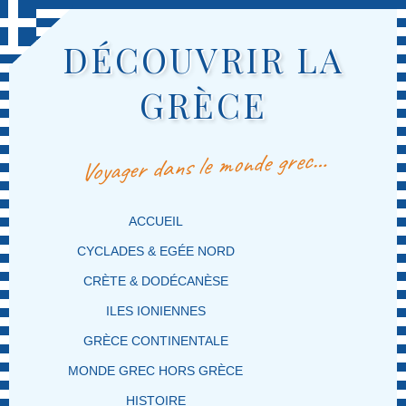
DÉCOUVRIR LA
GRÈCE
Voyager dans le monde grec…
MENU PRINCIPAL
MASQUER LA NAVIGATION PRINCIPALE
MASQUER LA NAVIGATION SECONDAIRE
ACCUEIL
CYCLADES & EGÉE NORD
CRÈTE & DODÉCANÈSE
ILES IONIENNES
GRÈCE CONTINENTALE
MONDE GREC HORS GRÈCE
HISTOIRE