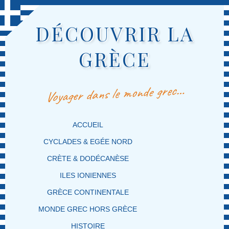
DÉCOUVRIR LA
GRÈCE
Voyager dans le monde grec…
MENU PRINCIPAL
MASQUER LA NAVIGATION PRINCIPALE
MASQUER LA NAVIGATION SECONDAIRE
ACCUEIL
CYCLADES & EGÉE NORD
CRÈTE & DODÉCANÈSE
ILES IONIENNES
GRÈCE CONTINENTALE
MONDE GREC HORS GRÈCE
HISTOIRE